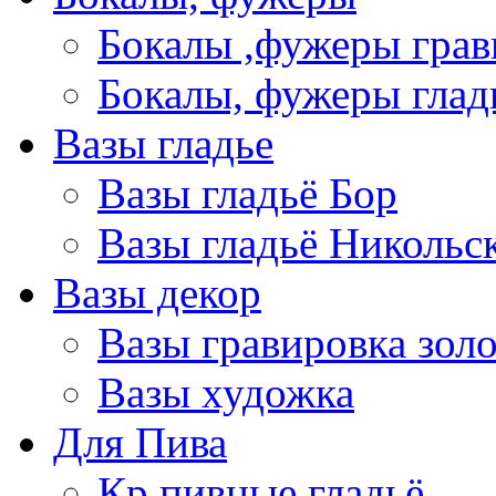
Бокалы ,фужеры грав
Бокалы, фужеры глад
Вазы гладье
Вазы гладьё Бор
Вазы гладьё Никольс
Вазы декор
Вазы гравировка зол
Вазы художка
Для Пива
Кр пивные гладьё