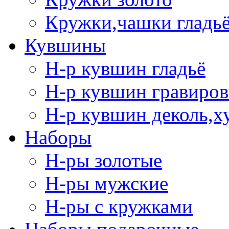
Кружки,чашки гладь
Кувшины
Н-р кувшин гладьё
Н-р кувшин гравиров
Н-р кувшин деколь,х
Наборы
Н-ры золотые
Н-ры мужские
Н-ры с кружками