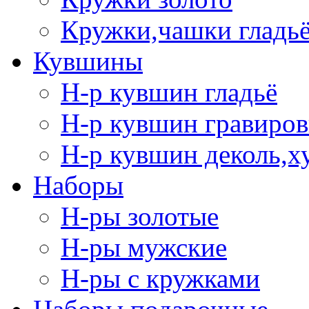
Кружки,чашки гладь
Кувшины
Н-р кувшин гладьё
Н-р кувшин гравиров
Н-р кувшин деколь,х
Наборы
Н-ры золотые
Н-ры мужские
Н-ры с кружками