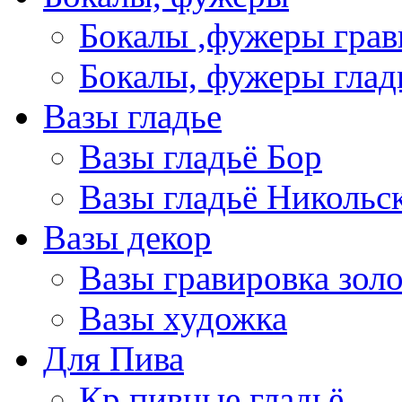
Бокалы ,фужеры грав
Бокалы, фужеры глад
Вазы гладье
Вазы гладьё Бор
Вазы гладьё Никольс
Вазы декор
Вазы гравировка зол
Вазы художка
Для Пива
Кр пивные гладьё