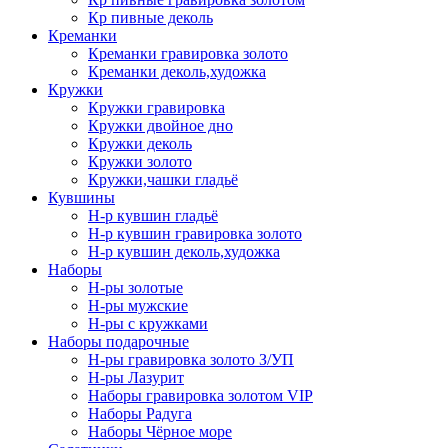
Кр пивные деколь
Креманки
Креманки гравировка золото
Креманки деколь,художка
Кружки
Кружки гравировка
Кружки двойное дно
Кружки деколь
Кружки золото
Кружки,чашки гладьё
Кувшины
Н-р кувшин гладьё
Н-р кувшин гравировка золото
Н-р кувшин деколь,художка
Наборы
Н-ры золотые
Н-ры мужские
Н-ры с кружками
Наборы подарочные
Н-ры гравировка золото З/УП
Н-ры Лазурит
Наборы гравировка золотом VIP
Наборы Радуга
Наборы Чёрное море