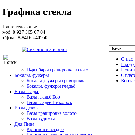
Графика стекла
Наши телефоны:
моб. 8-927-365-07-04
т/факс. 8-84165-40560
Скачать прайс-лист
О нас
Проду
Н-ры бары гравировка золото
Новин
Бокалы, фужеры
Оплата
Бокалы ,фужеры гравировка
Конта
Бокалы, фужеры гладьё
Вазы гладье
Вазы гладьё Бор
Вазы гладьё Никольск
Вазы декор
Вазы гравировка золото
Вазы художка
Для Пива
Кр пивные гладьё
Кр пивные гравировка золотом