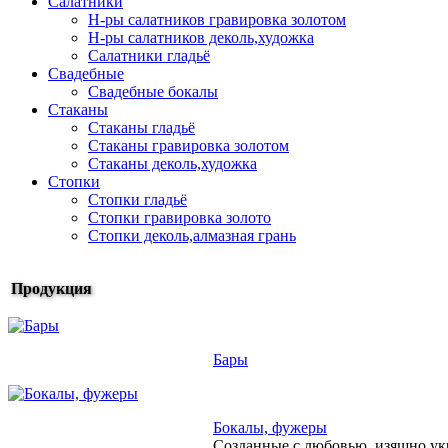
Салатники
Н-ры салатников гравировка золотом
Н-ры салатников деколь,художка
Салатники гладьё
Свадебные
Свадебные бокалы
Стаканы
Стаканы гладьё
Стаканы гравировка золотом
Стаканы деколь,художка
Стопки
Стопки гладьё
Стопки гравировка золото
Стопки деколь,алмазная грань
Продукция
Бары
Бокалы, фужеры
Созданные с любовью, изящно ук