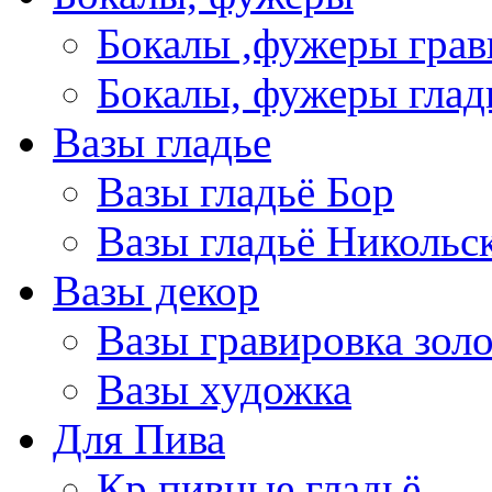
Бокалы ,фужеры грав
Бокалы, фужеры глад
Вазы гладье
Вазы гладьё Бор
Вазы гладьё Никольс
Вазы декор
Вазы гравировка зол
Вазы художка
Для Пива
Кр пивные гладьё