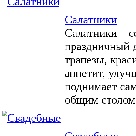
Салатники
Салатники – с
праздничный д
трапезы, крас
аппетит, улуч
поднимает сам
общим столом
Свадебные