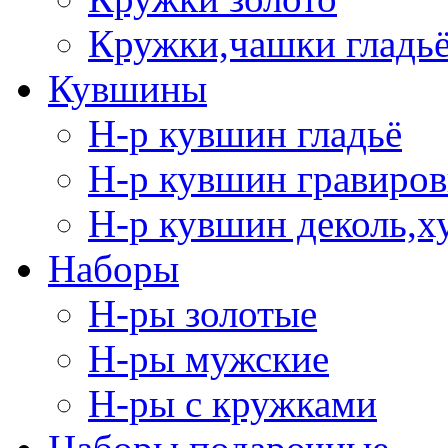
Кружки,чашки гладь
Кувшины
Н-р кувшин гладьё
Н-р кувшин гравиров
Н-р кувшин деколь,х
Наборы
Н-ры золотые
Н-ры мужские
Н-ры с кружками