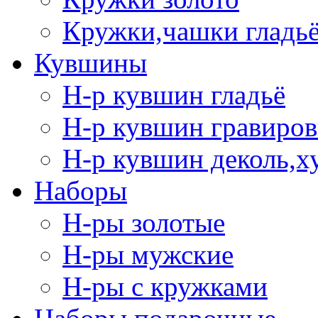
Кружки,чашки гладь
Кувшины
Н-р кувшин гладьё
Н-р кувшин гравиров
Н-р кувшин деколь,х
Наборы
Н-ры золотые
Н-ры мужские
Н-ры с кружками