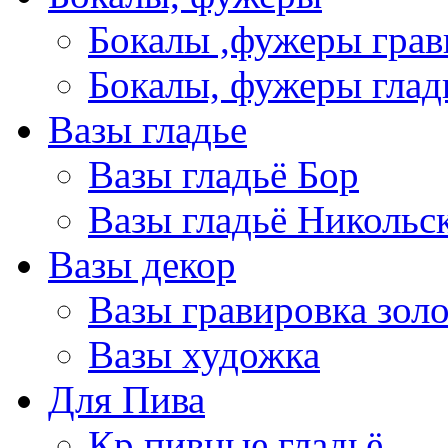
Бокалы ,фужеры грав
Бокалы, фужеры глад
Вазы гладье
Вазы гладьё Бор
Вазы гладьё Никольс
Вазы декор
Вазы гравировка зол
Вазы художка
Для Пива
Кр пивные гладьё