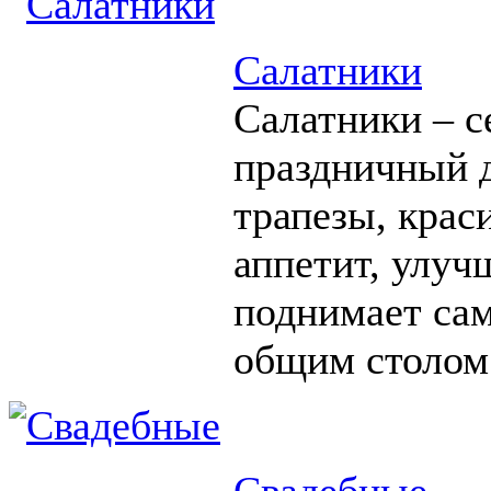
Салатники
Салатники – с
праздничный д
трапезы, крас
аппетит, улуч
поднимает сам
общим столом
Свадебные