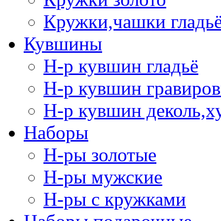
Кружки,чашки гладь
Кувшины
Н-р кувшин гладьё
Н-р кувшин гравиров
Н-р кувшин деколь,х
Наборы
Н-ры золотые
Н-ры мужские
Н-ры с кружками