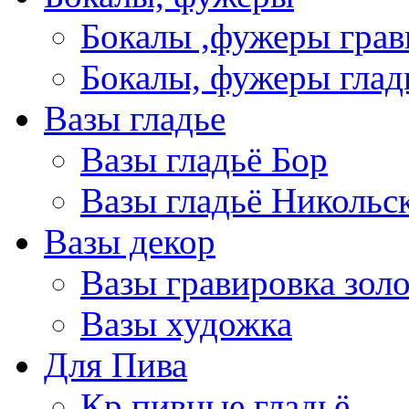
Бокалы ,фужеры грав
Бокалы, фужеры глад
Вазы гладье
Вазы гладьё Бор
Вазы гладьё Никольс
Вазы декор
Вазы гравировка зол
Вазы художка
Для Пива
Кр пивные гладьё