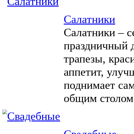
Салатники
Салатники – с
праздничный д
трапезы, крас
аппетит, улуч
поднимает сам
общим столом
Свадебные