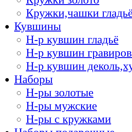
Кружки,чашки гладь
Кувшины
Н-р кувшин гладьё
Н-р кувшин гравиров
Н-р кувшин деколь,х
Наборы
Н-ры золотые
Н-ры мужские
Н-ры с кружками