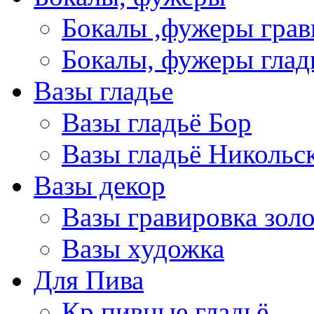
Бокалы ,фужеры грав
Бокалы, фужеры глад
Вазы гладье
Вазы гладьё Бор
Вазы гладьё Никольс
Вазы декор
Вазы гравировка зол
Вазы художка
Для Пива
Кр пивные гладьё