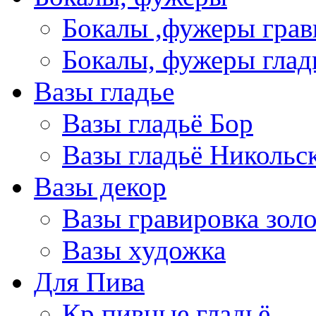
Бокалы ,фужеры грав
Бокалы, фужеры глад
Вазы гладье
Вазы гладьё Бор
Вазы гладьё Никольс
Вазы декор
Вазы гравировка зол
Вазы художка
Для Пива
Кр пивные гладьё