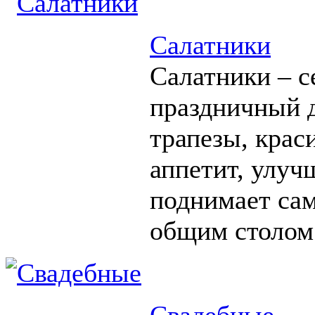
Салатники
Салатники – с
праздничный д
трапезы, крас
аппетит, улуч
поднимает сам
общим столом
Свадебные