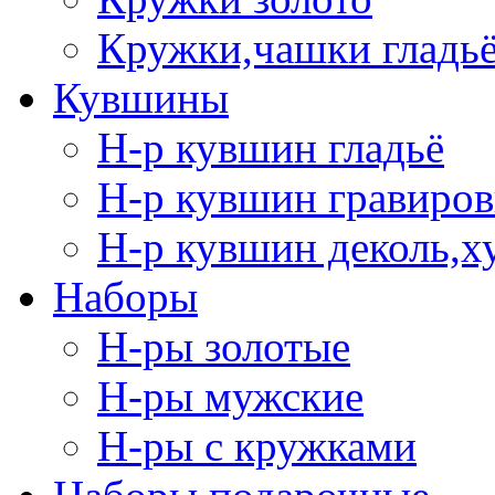
Кружки,чашки гладь
Кувшины
Н-р кувшин гладьё
Н-р кувшин гравиров
Н-р кувшин деколь,х
Наборы
Н-ры золотые
Н-ры мужские
Н-ры с кружками