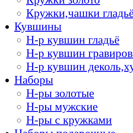
Кружки,чашки гладь
Кувшины
Н-р кувшин гладьё
Н-р кувшин гравиров
Н-р кувшин деколь,х
Наборы
Н-ры золотые
Н-ры мужские
Н-ры с кружками