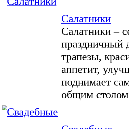
Салатники
Салатники – с
праздничный д
трапезы, крас
аппетит, улуч
поднимает сам
общим столом
Свадебные