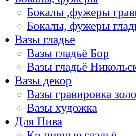
Бокалы ,фужеры грав
Бокалы, фужеры глад
Вазы гладье
Вазы гладьё Бор
Вазы гладьё Никольс
Вазы декор
Вазы гравировка зол
Вазы художка
Для Пива
Кр пивные гладьё