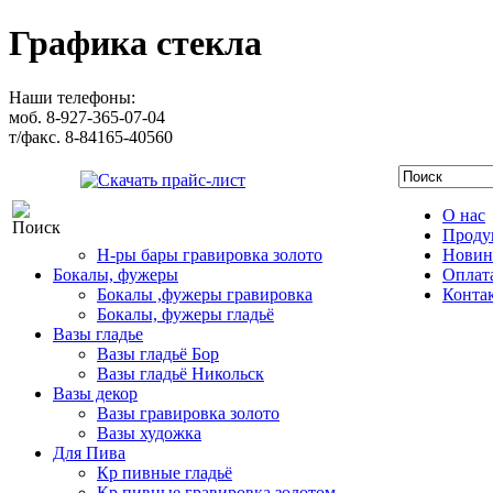
Графика стекла
Наши телефоны:
моб. 8-927-365-07-04
т/факс. 8-84165-40560
Скачать прайс-лист
О нас
Проду
Н-ры бары гравировка золото
Новин
Бокалы, фужеры
Оплата
Бокалы ,фужеры гравировка
Конта
Бокалы, фужеры гладьё
Вазы гладье
Вазы гладьё Бор
Вазы гладьё Никольск
Вазы декор
Вазы гравировка золото
Вазы художка
Для Пива
Кр пивные гладьё
Кр пивные гравировка золотом