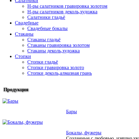
Салатники
Н-ры салатников гравировка золотом
Н-ры салатников деколь,художка
Салатники гладьё
Свадебные
Свадебные бокалы
Стаканы
Стаканы гладьё
Стаканы гравировка золотом
Стаканы деколь,художка
Стопки
Стопки гладьё
Стопки гравировка золото
Стопки деколь,алмазная грань
Продукция
Бары
Бокалы, фужеры
Созданные с любовью, изящно ук