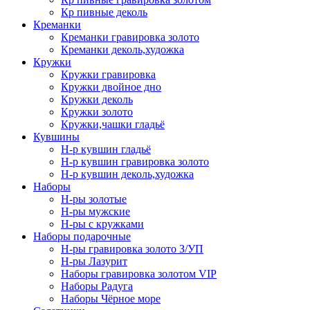
Кр пивные деколь
Креманки
Креманки гравировка золото
Креманки деколь,художка
Кружки
Кружки гравировка
Кружки двойное дно
Кружки деколь
Кружки золото
Кружки,чашки гладьё
Кувшины
Н-р кувшин гладьё
Н-р кувшин гравировка золото
Н-р кувшин деколь,художка
Наборы
Н-ры золотые
Н-ры мужские
Н-ры с кружками
Наборы подарочные
Н-ры гравировка золото З/УП
Н-ры Лазурит
Наборы гравировка золотом VIP
Наборы Радуга
Наборы Чёрное море