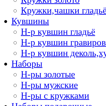
Кружки,чашки гладь
Кувшины
Н-р кувшин гладьё
Н-р кувшин гравиров
Н-р кувшин деколь,х
Наборы
Н-ры золотые
Н-ры мужские
Н-ры с кружками