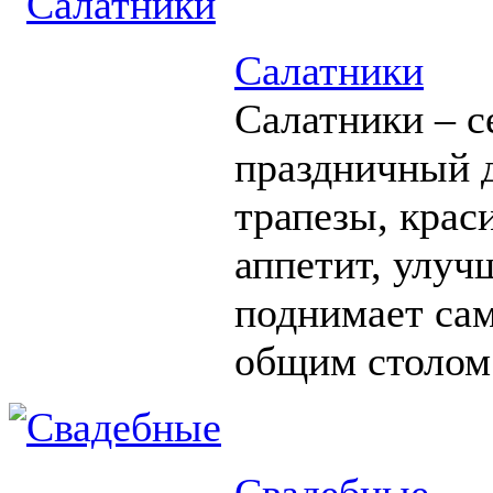
Салатники
Салатники – с
праздничный д
трапезы, крас
аппетит, улуч
поднимает сам
общим столом
Свадебные