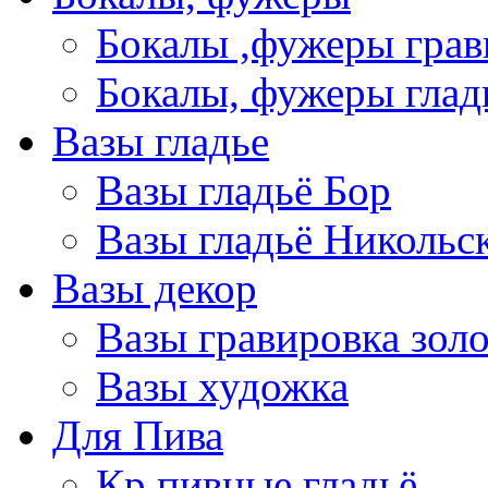
Бокалы ,фужеры грав
Бокалы, фужеры глад
Вазы гладье
Вазы гладьё Бор
Вазы гладьё Никольс
Вазы декор
Вазы гравировка зол
Вазы художка
Для Пива
Кр пивные гладьё