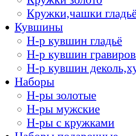
Кружки,чашки гладь
Кувшины
Н-р кувшин гладьё
Н-р кувшин гравиров
Н-р кувшин деколь,х
Наборы
Н-ры золотые
Н-ры мужские
Н-ры с кружками