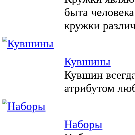
быта человека
кружки различ
Кувшины
Кувшин всегд
атрибутом люб
Наборы