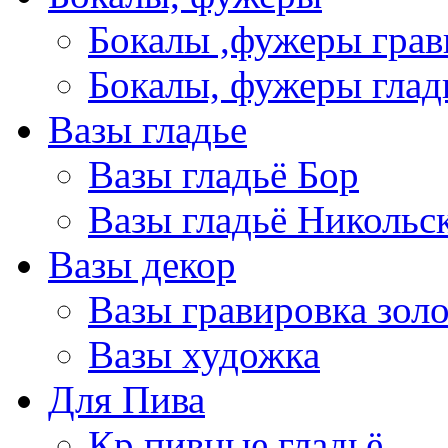
Бокалы ,фужеры грав
Бокалы, фужеры глад
Вазы гладье
Вазы гладьё Бор
Вазы гладьё Никольс
Вазы декор
Вазы гравировка зол
Вазы художка
Для Пива
Кр пивные гладьё