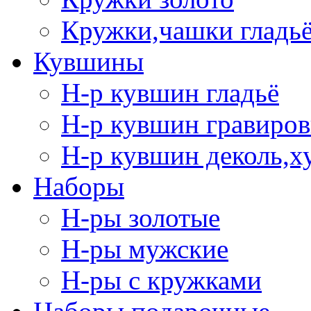
Кружки,чашки гладь
Кувшины
Н-р кувшин гладьё
Н-р кувшин гравиров
Н-р кувшин деколь,х
Наборы
Н-ры золотые
Н-ры мужские
Н-ры с кружками