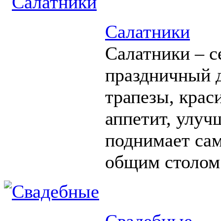
Салатники
Салатники – с
праздничный д
трапезы, крас
аппетит, улуч
поднимает сам
общим столом
Свадебные