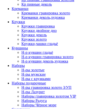
Кр пивные деколь
Креманки
Креманки гравировка золото
Креманки деколь,художка
Кружки
Кружки гравировка
Кружки двойное дно
Кружки деколь
Кружки золото
Кружки,чашки гладьё
Кувшины
Н-р кувшин гладьё
Н-р кувшин гравировка золото
Н-р кувшин деколь,художка
Наборы
Н-ры золотые
Н-ры мужские
Н-ры с кружками
Наборы подарочные
Н-ры гравировка золото З/УП
Н-ры Лазурит
Наборы гравировка золотом VIP
Наборы Радуга
Наборы Чёрное море