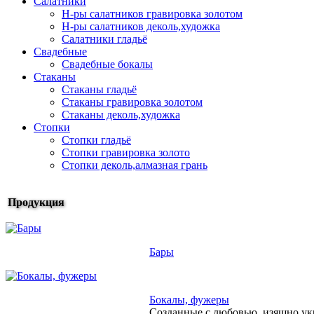
Салатники
Н-ры салатников гравировка золотом
Н-ры салатников деколь,художка
Салатники гладьё
Свадебные
Свадебные бокалы
Стаканы
Стаканы гладьё
Стаканы гравировка золотом
Стаканы деколь,художка
Стопки
Стопки гладьё
Стопки гравировка золото
Стопки деколь,алмазная грань
Продукция
Бары
Бокалы, фужеры
Созданные с любовью, изящно ук