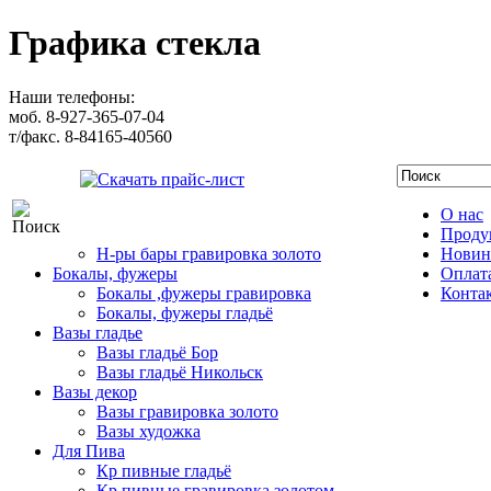
Графика стекла
Наши телефоны:
моб. 8-927-365-07-04
т/факс. 8-84165-40560
Скачать прайс-лист
О нас
Проду
Н-ры бары гравировка золото
Новин
Бокалы, фужеры
Оплата
Бокалы ,фужеры гравировка
Конта
Бокалы, фужеры гладьё
Вазы гладье
Вазы гладьё Бор
Вазы гладьё Никольск
Вазы декор
Вазы гравировка золото
Вазы художка
Для Пива
Кр пивные гладьё
Кр пивные гравировка золотом