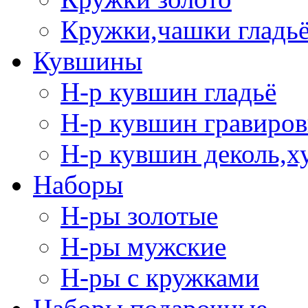
Кружки,чашки гладь
Кувшины
Н-р кувшин гладьё
Н-р кувшин гравиров
Н-р кувшин деколь,х
Наборы
Н-ры золотые
Н-ры мужские
Н-ры с кружками