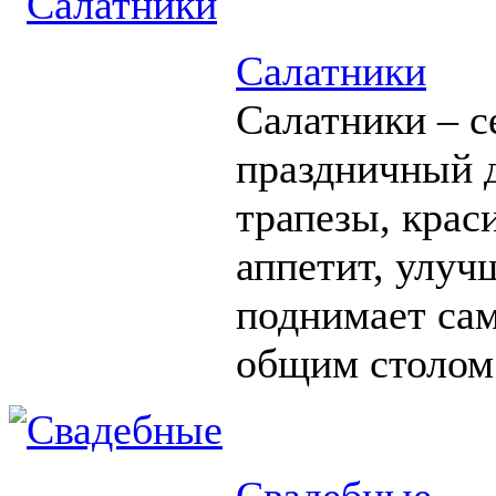
Салатники
Салатники – с
праздничный д
трапезы, крас
аппетит, улуч
поднимает сам
общим столом
Свадебные