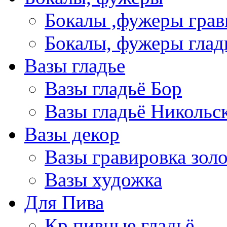
Бокалы ,фужеры грав
Бокалы, фужеры глад
Вазы гладье
Вазы гладьё Бор
Вазы гладьё Никольс
Вазы декор
Вазы гравировка зол
Вазы художка
Для Пива
Кр пивные гладьё