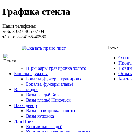
Графика стекла
Наши телефоны:
моб. 8-927-365-07-04
т/факс. 8-84165-40560
Скачать прайс-лист
О нас
Проду
Н-ры бары гравировка золото
Новин
Бокалы, фужеры
Оплата
Бокалы ,фужеры гравировка
Конта
Бокалы, фужеры гладьё
Вазы гладье
Вазы гладьё Бор
Вазы гладьё Никольск
Вазы декор
Вазы гравировка золото
Вазы художка
Для Пива
Кр пивные гладьё
Кр пивные гравировка золотом