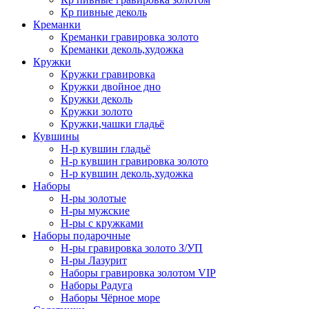
Кр пивные деколь
Креманки
Креманки гравировка золото
Креманки деколь,художка
Кружки
Кружки гравировка
Кружки двойное дно
Кружки деколь
Кружки золото
Кружки,чашки гладьё
Кувшины
Н-р кувшин гладьё
Н-р кувшин гравировка золото
Н-р кувшин деколь,художка
Наборы
Н-ры золотые
Н-ры мужские
Н-ры с кружками
Наборы подарочные
Н-ры гравировка золото З/УП
Н-ры Лазурит
Наборы гравировка золотом VIP
Наборы Радуга
Наборы Чёрное море