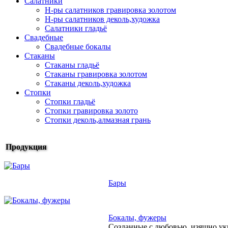
Салатники
Н-ры салатников гравировка золотом
Н-ры салатников деколь,художка
Салатники гладьё
Свадебные
Свадебные бокалы
Стаканы
Стаканы гладьё
Стаканы гравировка золотом
Стаканы деколь,художка
Стопки
Стопки гладьё
Стопки гравировка золото
Стопки деколь,алмазная грань
Продукция
Бары
Бокалы, фужеры
Созданные с любовью, изящно ук