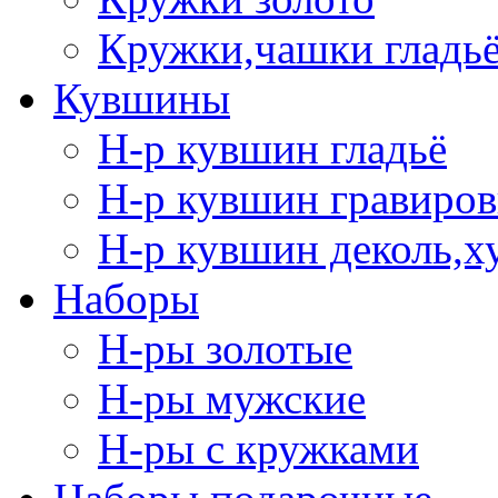
Кружки,чашки гладь
Кувшины
Н-р кувшин гладьё
Н-р кувшин гравиров
Н-р кувшин деколь,х
Наборы
Н-ры золотые
Н-ры мужские
Н-ры с кружками