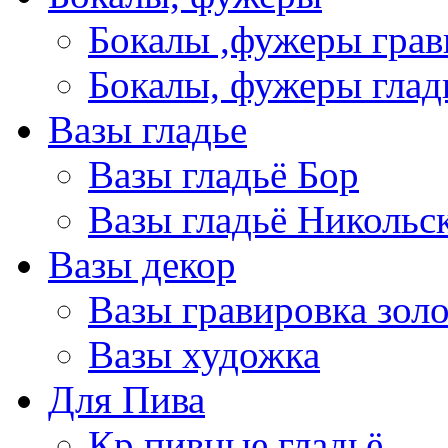
Бокалы ,фужеры грав
Бокалы, фужеры глад
Вазы гладье
Вазы гладьё Бор
Вазы гладьё Никольс
Вазы декор
Вазы гравировка зол
Вазы художка
Для Пива
Кр пивные гладьё