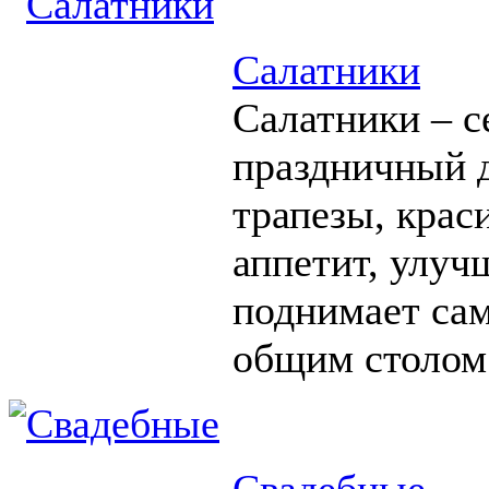
Салатники
Салатники – с
праздничный д
трапезы, крас
аппетит, улуч
поднимает сам
общим столом
Свадебные