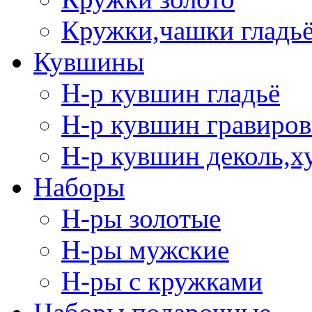
Кружки,чашки гладь
Кувшины
Н-р кувшин гладьё
Н-р кувшин гравиров
Н-р кувшин деколь,х
Наборы
Н-ры золотые
Н-ры мужские
Н-ры с кружками