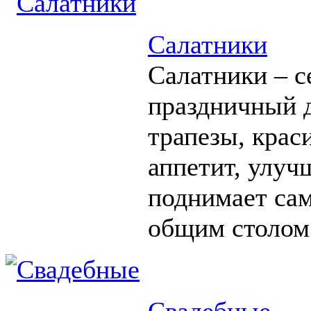
Салатники
Салатники – с
праздничный д
трапезы, крас
аппетит, улуч
поднимает сам
общим столом
Свадебные