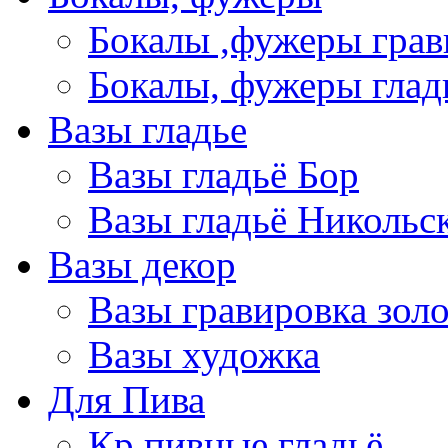
Бокалы ,фужеры грав
Бокалы, фужеры глад
Вазы гладье
Вазы гладьё Бор
Вазы гладьё Никольс
Вазы декор
Вазы гравировка зол
Вазы художка
Для Пива
Кр пивные гладьё