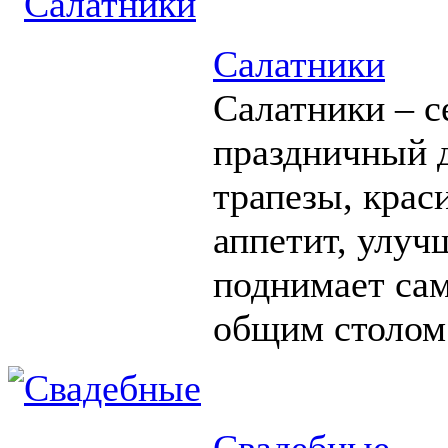
Салатники
Салатники – с
праздничный д
трапезы, крас
аппетит, улуч
поднимает сам
общим столом
Свадебные