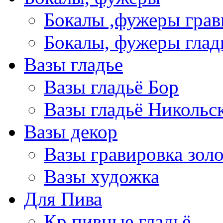
Бокалы ,фужеры грав
Бокалы, фужеры глад
Вазы гладье
Вазы гладьё Бор
Вазы гладьё Никольс
Вазы декор
Вазы гравировка зол
Вазы художка
Для Пива
Кр пивные гладьё