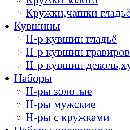
Кружки,чашки гладь
Кувшины
Н-р кувшин гладьё
Н-р кувшин гравиров
Н-р кувшин деколь,х
Наборы
Н-ры золотые
Н-ры мужские
Н-ры с кружками