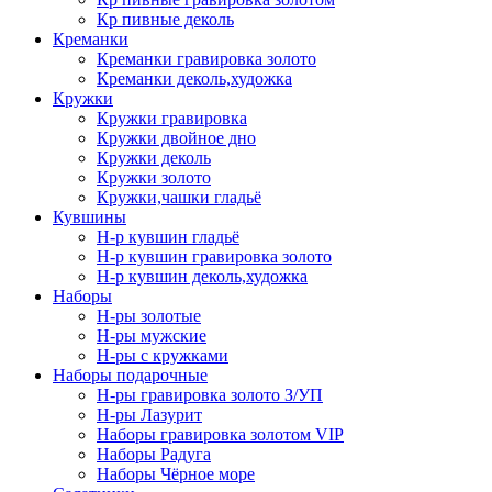
Кр пивные деколь
Креманки
Креманки гравировка золото
Креманки деколь,художка
Кружки
Кружки гравировка
Кружки двойное дно
Кружки деколь
Кружки золото
Кружки,чашки гладьё
Кувшины
Н-р кувшин гладьё
Н-р кувшин гравировка золото
Н-р кувшин деколь,художка
Наборы
Н-ры золотые
Н-ры мужские
Н-ры с кружками
Наборы подарочные
Н-ры гравировка золото З/УП
Н-ры Лазурит
Наборы гравировка золотом VIP
Наборы Радуга
Наборы Чёрное море