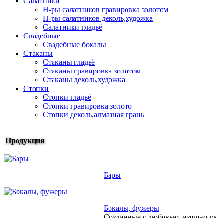
Салатники
Н-ры салатников гравировка золотом
Н-ры салатников деколь,художка
Салатники гладьё
Свадебные
Свадебные бокалы
Стаканы
Стаканы гладьё
Стаканы гравировка золотом
Стаканы деколь,художка
Стопки
Стопки гладьё
Стопки гравировка золото
Стопки деколь,алмазная грань
Продукция
Бары
Бокалы, фужеры
Созданные с любовью, изящно ук