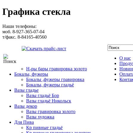
Графика стекла
Наши телефоны:
моб. 8-927-365-07-04
т/факс. 8-84165-40560
Скачать прайс-лист
О нас
Проду
Н-ры бары гравировка золото
Новин
Бокалы, фужеры
Оплата
Бокалы ,фужеры гравировка
Конта
Бокалы, фужеры гладьё
Вазы гладье
Вазы гладьё Бор
Вазы гладьё Никольск
Вазы декор
Вазы гравировка золото
Вазы художка
Для Пива
Кр пивные гладьё
Кр пивные гравировка золотом