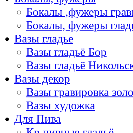
Бокалы ,фужеры грав
Бокалы, фужеры глад
Вазы гладье
Вазы гладьё Бор
Вазы гладьё Никольс
Вазы декор
Вазы гравировка зол
Вазы художка
Для Пива
Кр пивные гладьё