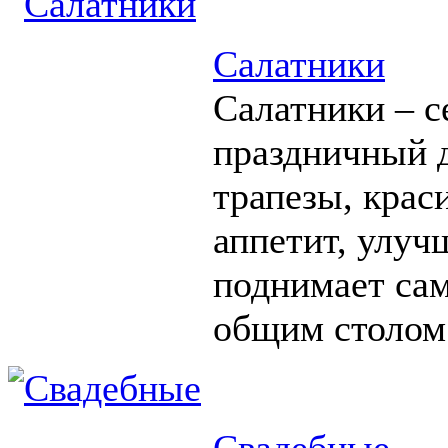
Салатники
Салатники – с
праздничный д
трапезы, крас
аппетит, улуч
поднимает сам
общим столом
Свадебные