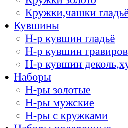
Кружки,чашки гладь
Кувшины
Н-р кувшин гладьё
Н-р кувшин гравиров
Н-р кувшин деколь,х
Наборы
Н-ры золотые
Н-ры мужские
Н-ры с кружками