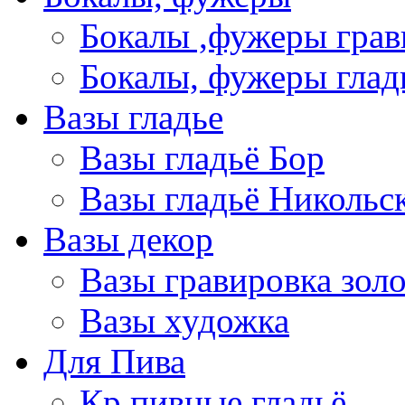
Бокалы ,фужеры грав
Бокалы, фужеры глад
Вазы гладье
Вазы гладьё Бор
Вазы гладьё Никольс
Вазы декор
Вазы гравировка зол
Вазы художка
Для Пива
Кр пивные гладьё