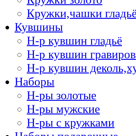
Кружки,чашки гладь
Кувшины
Н-р кувшин гладьё
Н-р кувшин гравиров
Н-р кувшин деколь,х
Наборы
Н-ры золотые
Н-ры мужские
Н-ры с кружками