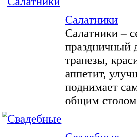
Салатники
Салатники – с
праздничный д
трапезы, крас
аппетит, улуч
поднимает сам
общим столом
Свадебные