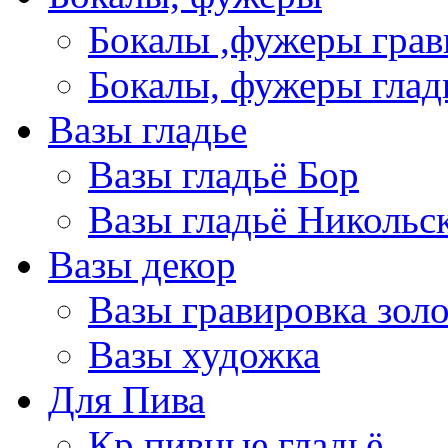
Бокалы ,фужеры грав
Бокалы, фужеры глад
Вазы гладье
Вазы гладьё Бор
Вазы гладьё Никольс
Вазы декор
Вазы гравировка зол
Вазы художка
Для Пива
Кр пивные гладьё