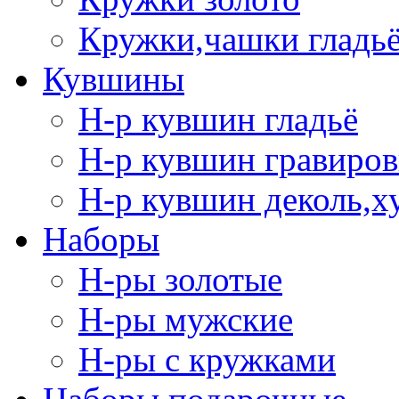
Кружки,чашки гладь
Кувшины
Н-р кувшин гладьё
Н-р кувшин гравиров
Н-р кувшин деколь,х
Наборы
Н-ры золотые
Н-ры мужские
Н-ры с кружками