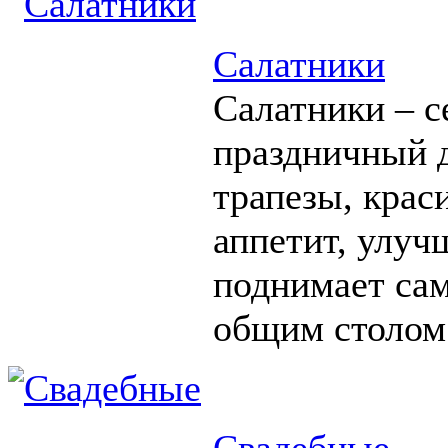
Салатники
Салатники – с
праздничный д
трапезы, крас
аппетит, улуч
поднимает сам
общим столом
Свадебные