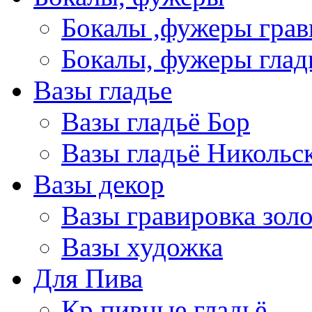
Бокалы ,фужеры грав
Бокалы, фужеры глад
Вазы гладье
Вазы гладьё Бор
Вазы гладьё Никольс
Вазы декор
Вазы гравировка зол
Вазы художка
Для Пива
Кр пивные гладьё