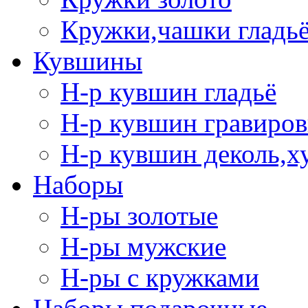
Кружки,чашки гладь
Кувшины
Н-р кувшин гладьё
Н-р кувшин гравиров
Н-р кувшин деколь,х
Наборы
Н-ры золотые
Н-ры мужские
Н-ры с кружками