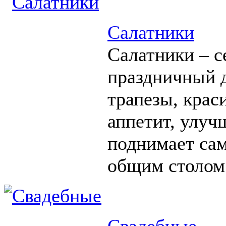
Салатники
Салатники – с
праздничный д
трапезы, крас
аппетит, улуч
поднимает сам
общим столом
Свадебные