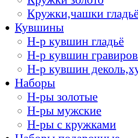
Кружки,чашки гладь
Кувшины
Н-р кувшин гладьё
Н-р кувшин гравиров
Н-р кувшин деколь,х
Наборы
Н-ры золотые
Н-ры мужские
Н-ры с кружками