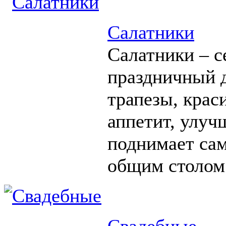
Салатники
Салатники – с
праздничный д
трапезы, крас
аппетит, улуч
поднимает сам
общим столом
Свадебные