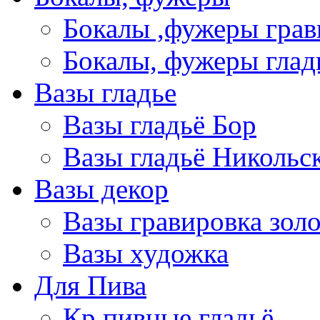
Бокалы ,фужеры грав
Бокалы, фужеры глад
Вазы гладье
Вазы гладьё Бор
Вазы гладьё Никольс
Вазы декор
Вазы гравировка зол
Вазы художка
Для Пива
Кр пивные гладьё