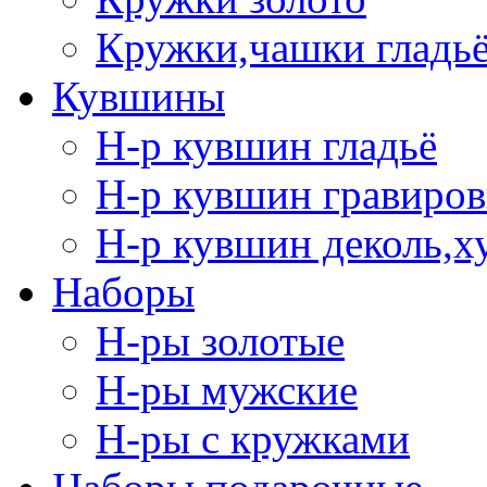
Кружки,чашки гладь
Кувшины
Н-р кувшин гладьё
Н-р кувшин гравиров
Н-р кувшин деколь,х
Наборы
Н-ры золотые
Н-ры мужские
Н-ры с кружками