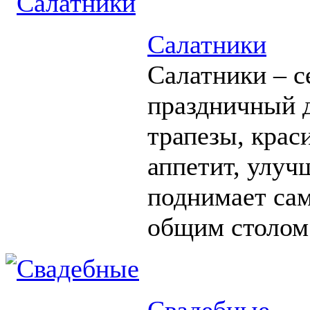
Салатники
Салатники – с
праздничный д
трапезы, крас
аппетит, улуч
поднимает сам
общим столом
Свадебные