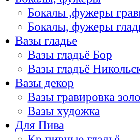
Бокалы ,фужеры грав
Бокалы, фужеры глад
Вазы гладье
Вазы гладьё Бор
Вазы гладьё Никольс
Вазы декор
Вазы гравировка зол
Вазы художка
Для Пива
Кр пивные гладьё