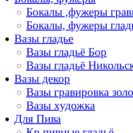
Бокалы ,фужеры грав
Бокалы, фужеры глад
Вазы гладье
Вазы гладьё Бор
Вазы гладьё Никольс
Вазы декор
Вазы гравировка зол
Вазы художка
Для Пива
Кр пивные гладьё