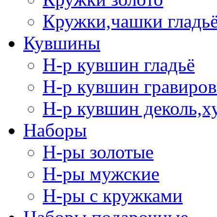
Кружки,чашки гладь
Кувшины
Н-р кувшин гладьё
Н-р кувшин гравиров
Н-р кувшин деколь,х
Наборы
Н-ры золотые
Н-ры мужские
Н-ры с кружками