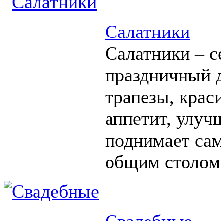
Салатники
Салатники – с
праздничный д
трапезы, крас
аппетит, улуч
поднимает сам
общим столом
Свадебные